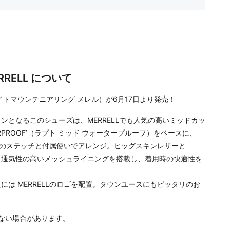
MERRELL について
RELL（ホワイトマウンテニアリング メレル）が6月17日より発売！
ョンとなるこのシューズは、MERRELLでも人気の高いミッドカッ
TERPROOF’（ラプト ミッド ウォータープルーフ）をベースに、
マルチカラーのステッチと付属使いでアレンジ。ピッグスキンレザーと
ン、通気性の高いメッシュライニングを搭載し、着用時の快適性を
ロゴ、左足には MERRELLのロゴを配置。タウンユースにもピッタリのお
ない場合があります。