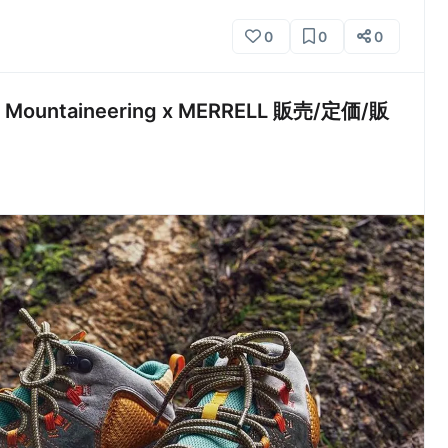
0
0
0
ountaineering x MERRELL 販売/定価/販