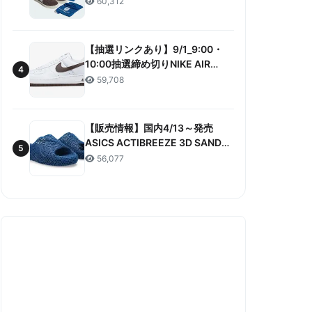
60,312
ANNIVERSARY”販売/定価/販売店
舗まとめ
【抽選リンクあり】9/1_9:00・
10:00抽選締め切りNIKE AIR
4
FORCE 1 LOW RETRO COLOR
59,708
OF THE MONTH 抽選/価格/情報
まとめ
【販売情報】国内4/13～発売
ASICS ACTIBREEZE 3D SANDAL
5
“MAKO BLUE” 販売/定価/店舗ま
56,077
とめ