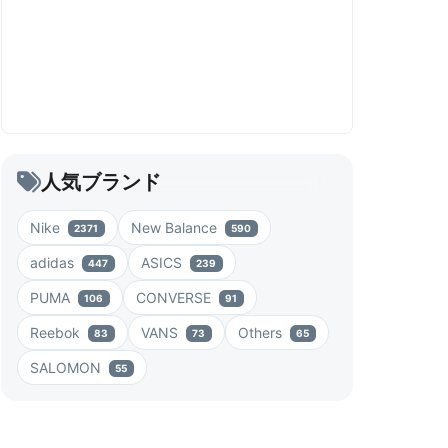
人気ブランド
Nike
New Balance
2371
590
adidas
ASICS
447
239
PUMA
CONVERSE
106
91
Reebok
VANS
Others
83
73
65
SALOMON
55