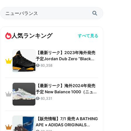
人気ランキング
すべて見る
【最新リーク】2023年海外発売
予定Jordan Dub Zero “Black
Taxi”リーク情報まとめ
60,358
【最新リーク】海外2024年発売
予定 New Balance 1000（ニュー
バランス 1000）リーク情報まと
60,331
め
【販売情報】7/1 発売 A BATHING
APE × ADIDAS ORIGINALS
CAMPUS 80S “30TH