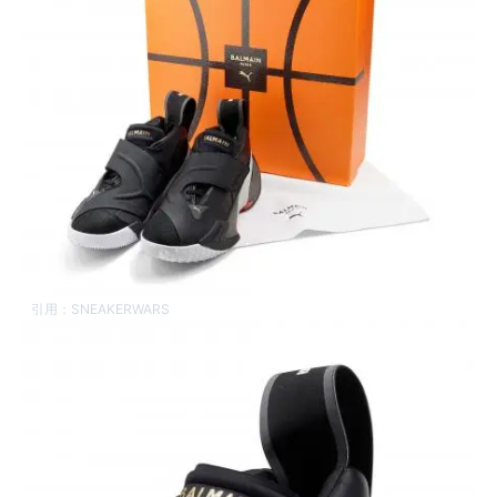
引用：
SNEAKERWARS