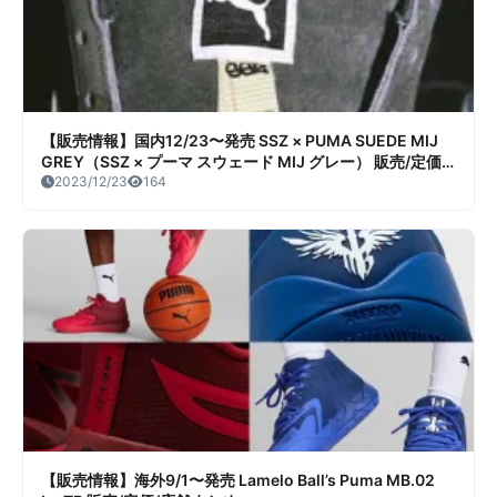
【販売情報】国内12/23〜発売 SSZ × PUMA SUEDE MIJ
GREY（SSZ × プーマ スウェード MIJ グレー） 販売/定価/
店舗まとめ
2023/12/23
164
【販売情報】海外9/1〜発売 Lamelo Ball’s Puma MB.02