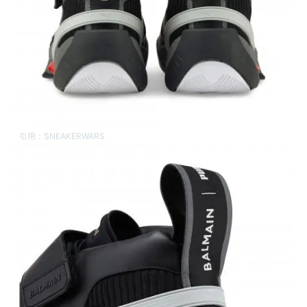
引用：
SNEAKERWARS