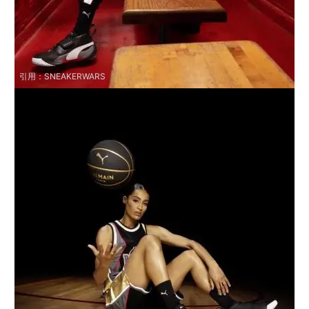
引用：
SNEAKERWARS