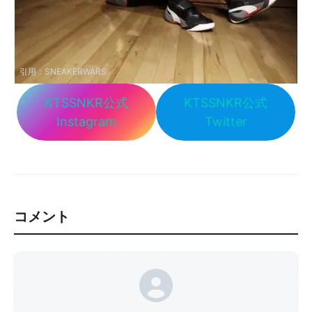
引用：
SNEAKERWARS
KTSSNKR公式
KTSSNKR公式
Instagram
Twitter
コメント