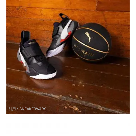
引用：
SNEAKERWARS