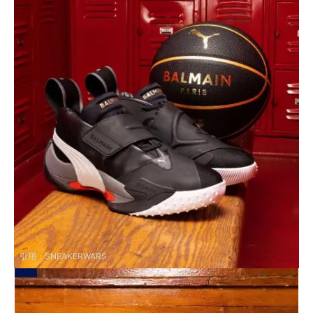
引用：
SNEAKERWARS