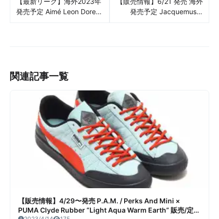
【最新リーク】海外2023年
【販売情報】6/21 発売 海外
発売予定 Aimé Leon Dore ×
発売予定 Jacquemus ×
New Balance Rainier
NIKE J Force 1 Low LX SP
“Grey/White/Purple” リーク
販売/定価/店舗まとめ
情報まとめ
関連記事一覧
【販売情報】4/29〜発売 P.A.M. / Perks And Mini ×
PUMA Clyde Rubber “Light Aqua Warm Earth” 販売/定
2023/4/14
175