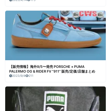
価/店舗まとめ
【販売情報】海外9/5〜発売 PORSCHE × PUMA
PALERMO OG & RIDER FV “911” 販売/定価/店舗まとめ
2023/9/4
211