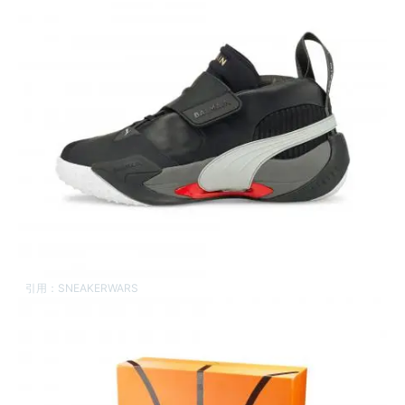
引用：
SNEAKERWARS