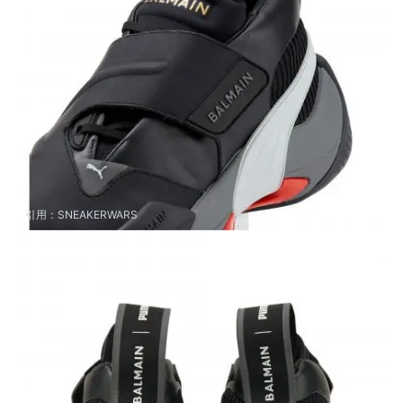
引用：
SNEAKERWARS