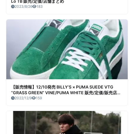
Lo TB 販売/定価/店舗まとめ
2023/8/26
183
【販売情報】12/10発売 BILLY’S × PUMA SUEDE VTG
“GRASS GREEN” VINE/PUMA WHITE 販売/定価/販売店舗
まとめ
2022/12/9
159