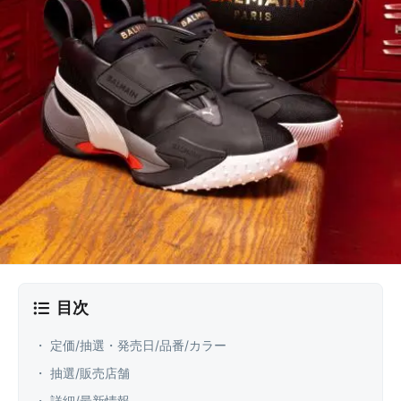
目次
・ 定価/抽選・発売日/品番/カラー
・ 抽選/販売店舗
・ 詳細/最新情報