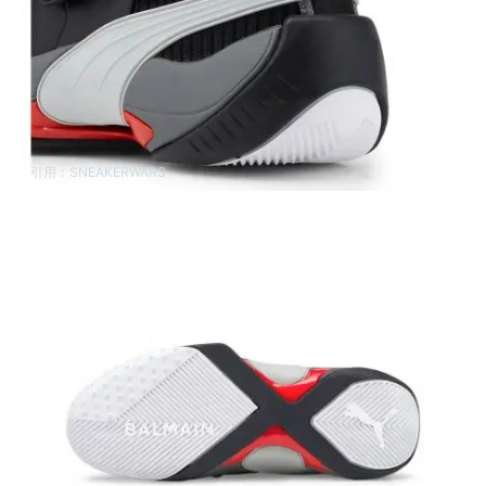
引用：
SNEAKERWARS