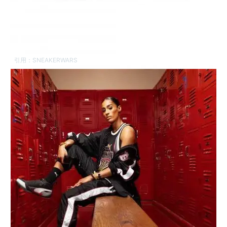
引用：
SNEAKERWARS