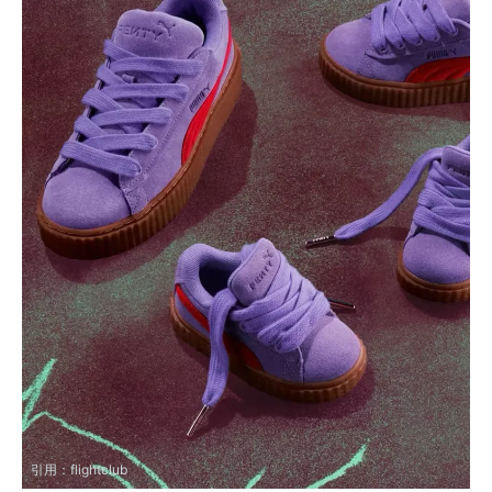
引用：
flightclub