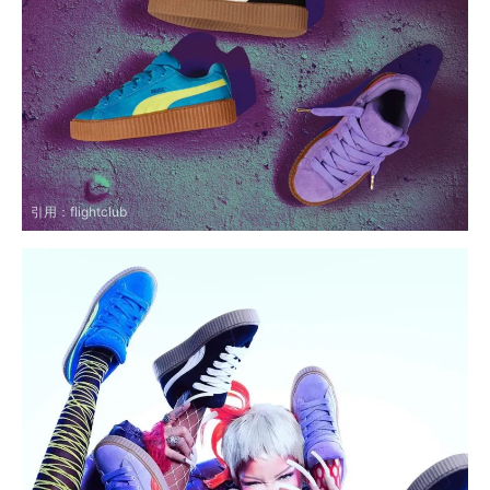
引用：
flightclub