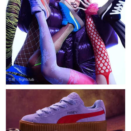
引用：
flightclub