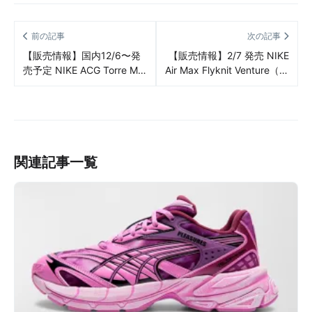
前の記事
次の記事
【販売情報】国内12/6〜発
【販売情報】2/7 発売 NIKE
売予定 NIKE ACG Torre Mid
Air Max Flyknit Venture（ナ
WP（ナイキ ACG トーレ ミ
イキ エアマックス フライニ
ッド）販売/定価/店舗まとめ
ット ベンチャー）販売/定
価/販売店舗まとめ
関連記事一覧