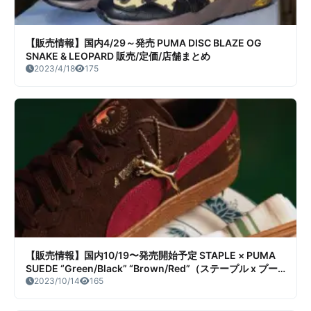
【販売情報】国内4/29～発売 PUMA DISC BLAZE OG
SNAKE & LEOPARD 販売/定価/店舗まとめ
2023/4/18
175
【販売情報】国内10/19〜発売開始予定 STAPLE × PUMA
SUEDE “Green/Black” “Brown/Red”（ステープル x プー
マ スエード） 販売/定価/店舗まとめ
2023/10/14
165