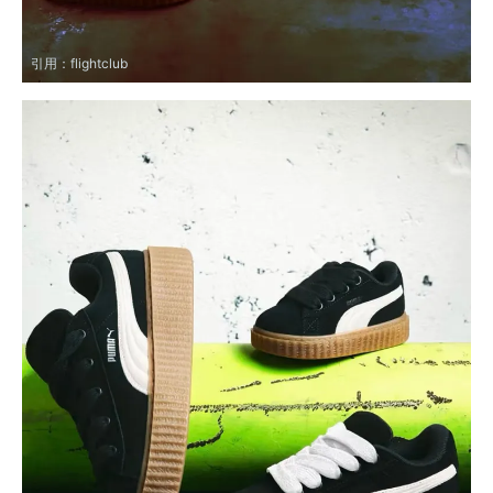
引用：
flightclub