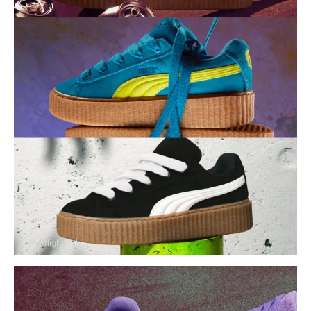
引用：
flightclub