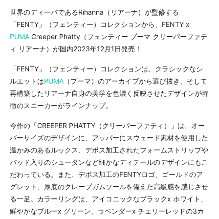
世界のディーバであるRihanna（リアーナ）が監修する
「FENTY」（フェンティー）コレクションから、FENTY x
PUMA
Creeper Phatty（フェンティー プーマ クリーパーファテ
ィ リアーナ）が国内2023年12月1日発売！
「FENTY」（フェンティー）コレクションは、クラシックなシ
ルエットは
PUMA
（プーマ）のアーカイブから選び抜き、そして
再構築したリアーナ自身の美学を色濃く反映させたデザインが特
徴のスニーカーがラインナップ。
今作の「CREEPER PHATTY（クリーパーファティ）」は、オー
バーサイズのデザインに、アッパーにスウェード素材を使用した
温かみのあるルックス、デボス加工されたフォームストリップや
パッド入りのシュータンなど細かなディテールのデザインにもこ
だわっている。また、デボス加工のFENTYロゴ、ゴールドのア
グレット、厚底のクレープガムソールを備えた高級感を感じさせ
る一足。カラーリングは、アイコニックなブラックx ホワイト、
鮮やかなブルーx グリーン、ラベンダーx チェリーレッドの3カ