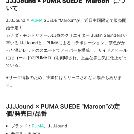
JJJJound × PUMA SUEDE “Maroon” につ
いて
JJJJound ×
PUMA
SUEDE “Maroon”が、近日中国限定で販売開
始予定！
カナダ・モントリオール出身のクリエイター Justin Saundersが
率いるJJJJoundと、PUMAによるコラボレーション。茶色がか
った深いレッドのスエードでアッパーを構成し、サイドとヒール
にはゴールドのPUMAロゴを刻印され、上品な雰囲気に仕上がっ
ている。
※リーク情報のため、実際にはリリースされない場合もありま
す。
JJJJound × PUMA SUEDE “Maroon”の定
価/発売日/品番
ブランド：
PUMA
、JJJJound
モデル：Suede