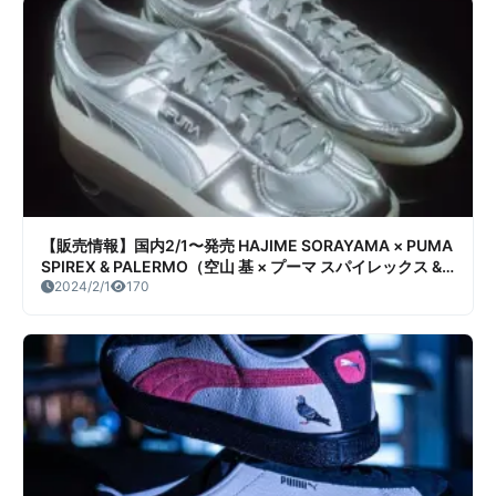
【販売情報】国内2/1〜発売 HAJIME SORAYAMA × PUMA
SPIREX & PALERMO（空山 基 × プーマ スパイレックス &
パレルモ） 販売/定価/店舗まとめ
2024/2/1
170