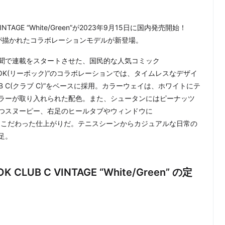
C VINTAGE “White/Green”が2023年9月15日に国内発売開始！
が描かれたコラボレーションモデルが新登場。
が新聞で連載をスタートさせた、国民的な人気コミック
EEBOK(リーボック)”のコラボレーションでは、タイムレスなデザイ
B C(クラブ C)”をベースに採用。カラーウェイは、ホワイトにテ
ラーが取り入れられた配色。また、シュータンにはピーナッツ
つスヌーピー、右足のヒールタブやウィンドウに
ルにもこだわった仕上がりだ。テニスシーンからカジュアルな日常の
足。
K CLUB C VINTAGE “White/Green” の定