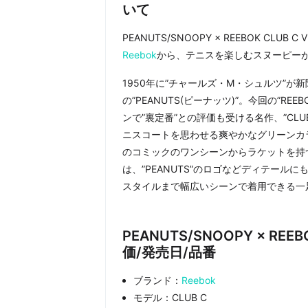
いて
PEANUTS/SNOOPY × REEBOK CLUB 
Reebok
から、テニスを楽しむスヌーピー
1950年に”チャールズ・M・シュルツ”
の”PEANUTS(ピーナッツ)”。今回の”R
ンで”裏定番”との評価も受ける名作、”CLU
ニスコートを思わせる爽やかなグリーンカ
のコミックのワンシーンからラケットを持
は、”PEANUTS”のロゴなどディテー
スタイルまで幅広いシーンで着用できる一
PEANUTS/SNOOPY × REEBO
価/発売日/品番
ブランド：
Reebok
モデル：CLUB C