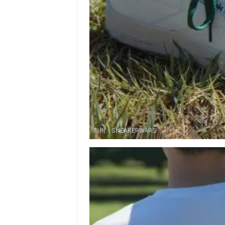
引用：
SNEAKERWARS