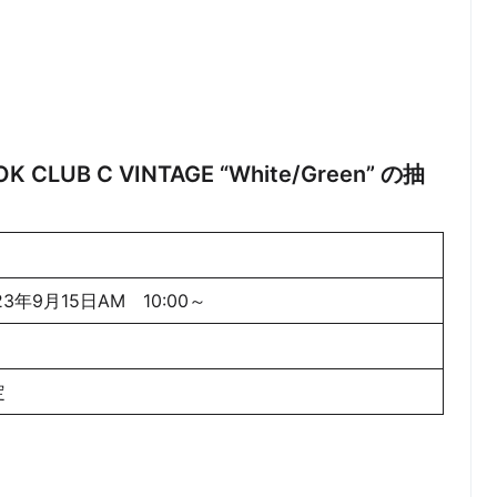
K CLUB C VINTAGE “White/Green” の抽
23年9月15日AM 10:00～
定