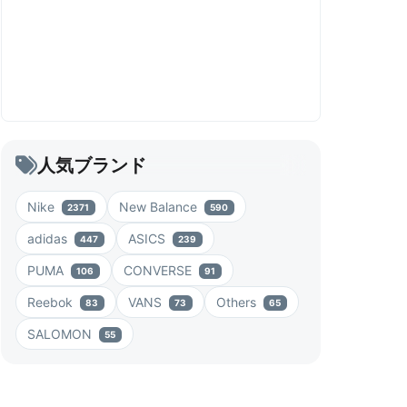
人気ブランド
Nike
New Balance
2371
590
adidas
ASICS
447
239
PUMA
CONVERSE
106
91
Reebok
VANS
Others
83
73
65
SALOMON
55