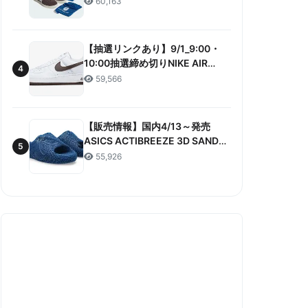
60,163
ANNIVERSARY”販売/定価/販売店
舗まとめ
【抽選リンクあり】9/1_9:00・
10:00抽選締め切りNIKE AIR
4
FORCE 1 LOW RETRO COLOR
59,566
OF THE MONTH 抽選/価格/情報
まとめ
【販売情報】国内4/13～発売
ASICS ACTIBREEZE 3D SANDAL
5
“MAKO BLUE” 販売/定価/店舗ま
55,926
とめ