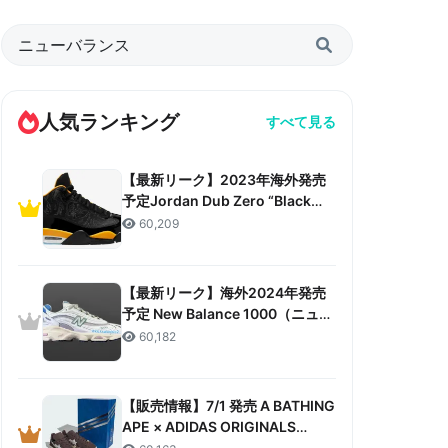
人気ランキング
すべて見る
【最新リーク】2023年海外発売
予定Jordan Dub Zero “Black
Taxi”リーク情報まとめ
60,209
【最新リーク】海外2024年発売
予定 New Balance 1000（ニュー
バランス 1000）リーク情報まと
60,182
め
【販売情報】7/1 発売 A BATHING
APE × ADIDAS ORIGINALS
CAMPUS 80S “30TH