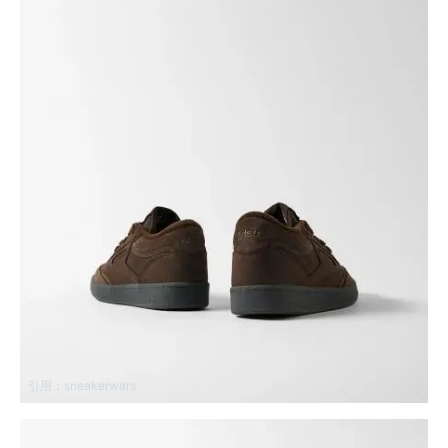
引用：
sneakerwars