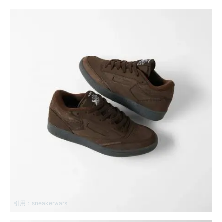
引用：
sneakerwars