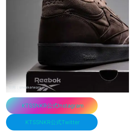
引用：
sneakerwars
KTSSNKR公式Instagram
KTSSNKR公式Twitter