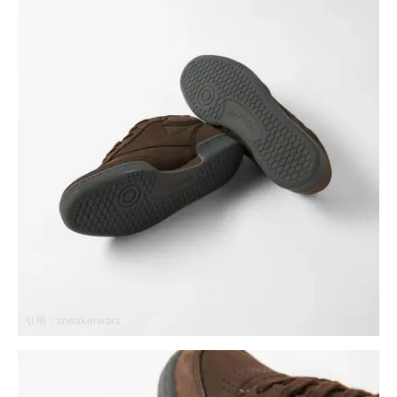
引用：
sneakerwars