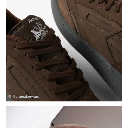
引用：
sneakerwars