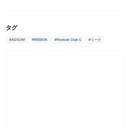
タグ
#ADSUM
#REEBOK
#Reebok Club C
#リーク