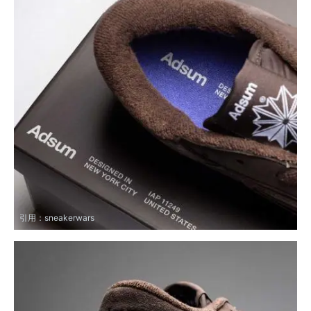
引用：
sneakerwars