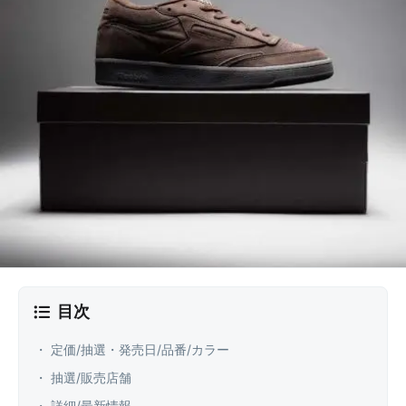
目次
・ 定価/抽選・発売日/品番/カラー
・ 抽選/販売店舗
・ 詳細/最新情報