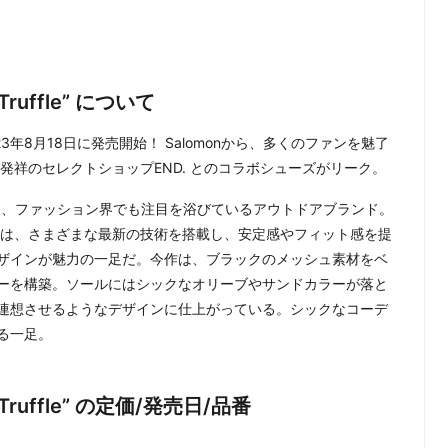
k Truffle” について
ffle”が2023年8月18日に発売開始！ Salomonから、多くのファンを魅了
発祥のセレクトショップEND. とのコラボシューズがリーク。
ンは、ファッション界でも注目を浴びているアウトドアブランド。
」は、さまざまな最新の技術を搭載し、安定感やフィット感を提
ザインが魅力の一足だ。今作は、ブラックのメッシュ素材をベ
ーを構築。ソールにはシックなオリーブやサンドカラーが落と
連想させるようなデザインに仕上がっている。シックなコーデ
る一足。
rk Truffle” の定価/発売日/品番