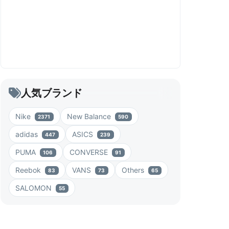
人気ブランド
Nike
New Balance
2371
590
adidas
ASICS
447
239
PUMA
CONVERSE
106
91
Reebok
VANS
Others
83
73
65
SALOMON
55