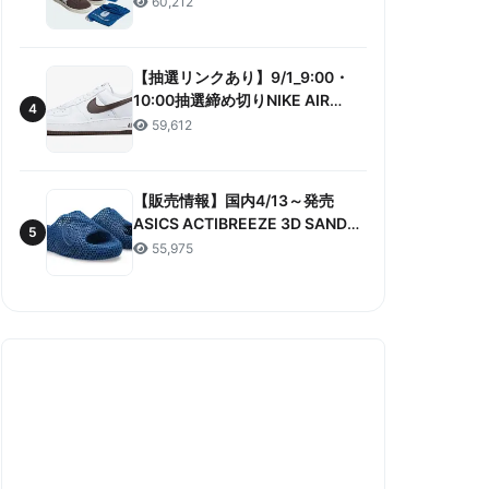
60,212
ANNIVERSARY”販売/定価/販売店
舗まとめ
【抽選リンクあり】9/1_9:00・
10:00抽選締め切りNIKE AIR
4
FORCE 1 LOW RETRO COLOR
59,612
OF THE MONTH 抽選/価格/情報
まとめ
【販売情報】国内4/13～発売
ASICS ACTIBREEZE 3D SANDAL
5
“MAKO BLUE” 販売/定価/店舗ま
55,975
とめ