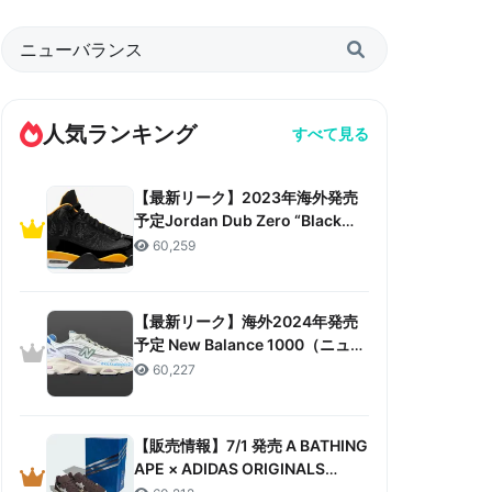
人気ランキング
すべて見る
【最新リーク】2023年海外発売
予定Jordan Dub Zero “Black
Taxi”リーク情報まとめ
60,259
【最新リーク】海外2024年発売
予定 New Balance 1000（ニュー
バランス 1000）リーク情報まと
60,227
め
【販売情報】7/1 発売 A BATHING
APE × ADIDAS ORIGINALS
CAMPUS 80S “30TH