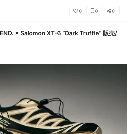
0
0
0
 Salomon XT-6 “Dark Truffle” 販売/