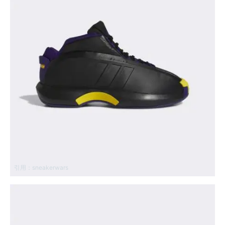
引用：
sneakerwars