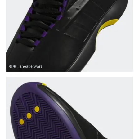
引用：
sneakerwars