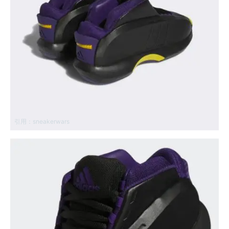
引用：
sneakerwars