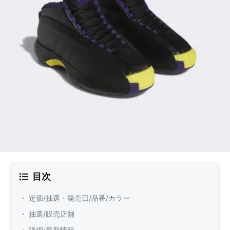
目次
・ 定価/抽選・発売日/品番/カラー
・ 抽選/販売店舗
・ 詳細/最新情報