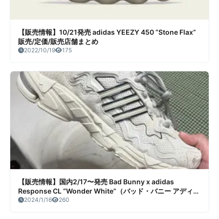
【販売情報】10/21発売 adidas YEEZY 450 “Stone Flax”
販売/定価/販売店舗まとめ
2022/10/19
175
【販売情報】国内2/17〜発売 Bad Bunny x adidas
Response CL “Wonder White”（バッド・バニー アディダ
ス オリジナルス レスポンス CL ワンダーホワイト）販売/定
2024/1/16
260
価/店舗まとめ