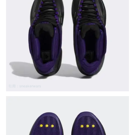
引用：
sneakerwars