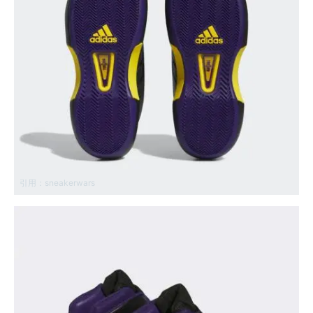
引用：
sneakerwars