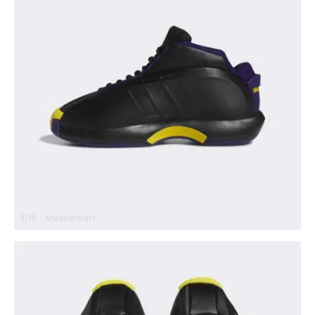
引用：
sneakerwars