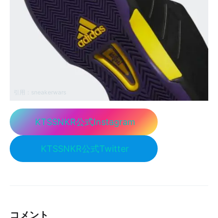
引用：
sneakerwars
KTSSNKR公式Instagram
KTSSNKR公式Twitter
コメント