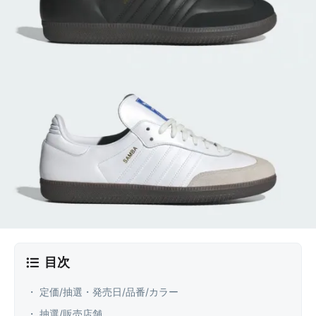
目次
・ 定価/抽選・発売日/品番/カラー
・ 抽選/販売店舗