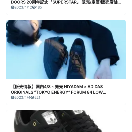
DOORS 20周年記念『SUPERSTAR』 販売/定価/販売店舗
まとめ
2023/4/12
185
【販売情報】国内4/8～発売 HIYADAM × ADIDAS
ORIGINALS “TOKYO ENERGY” FORUM 84 LOW
2COLORS 販売/定価/店舗まとめ
2023/4/4
221