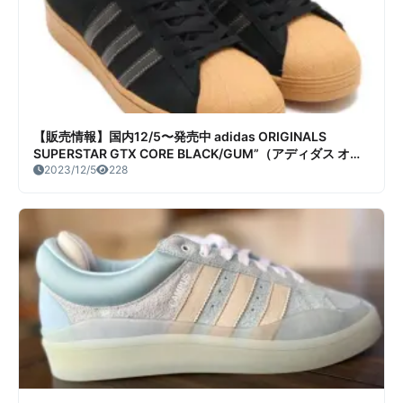
【販売情報】国内12/5〜発売中 adidas ORIGINALS
SUPERSTAR GTX CORE BLACK/GUM”（アディダス オリ
ジナルス スーパースター ゴアテックス コア ブラック/ガ
2023/12/5
228
ム） 販売/定価/店舗まとめ