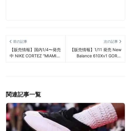
前の記事
次の記事
【販売情報】国内1/4〜発売
【販売情報】1/11 発売 New
中 NIKE CORTEZ “MIAMI
Balance 610Xv1 GORE-
DOLPHINS”（ナイキ コル
TEX “Brown/Walnut”（ニュ
テッツ “マイアミ ドルフィ
ーバランス 610 ゴアテック
ンズ”） 販売/定価/店舗まと
ス ブラウン ウォールナッ
め
ト）販売/定価/販売店舗まと
め
関連記事一覧