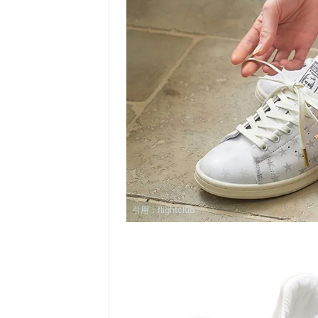
引用：
flightclub