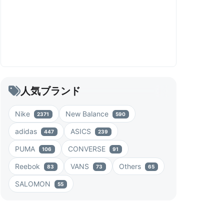
人気ブランド
Nike
New Balance
2371
590
adidas
ASICS
447
239
PUMA
CONVERSE
106
91
Reebok
VANS
Others
83
73
65
SALOMON
55