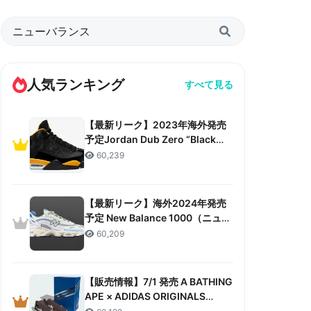
人気ランキング
すべて見る
【最新リーク】2023年海外発売
予定Jordan Dub Zero “Black
Taxi”リーク情報まとめ
60,239
【最新リーク】海外2024年発売
予定 New Balance 1000（ニュー
バランス 1000）リーク情報まと
60,209
め
【販売情報】7/1 発売 A BATHING
APE × ADIDAS ORIGINALS
CAMPUS 80S “30TH