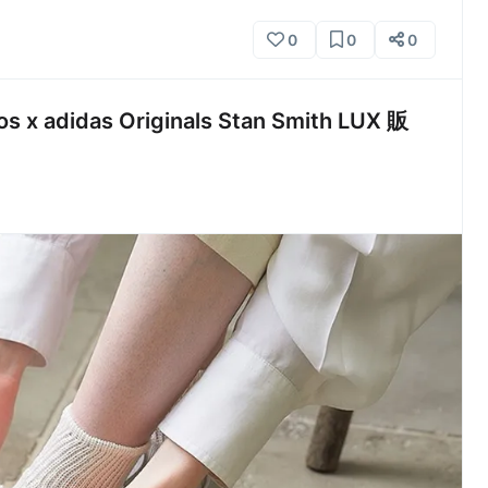
0
0
0
didas Originals Stan Smith LUX 販