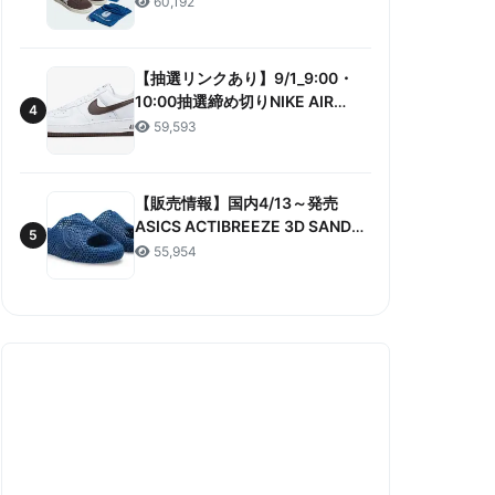
60,192
ANNIVERSARY”販売/定価/販売店
舗まとめ
【抽選リンクあり】9/1_9:00・
10:00抽選締め切りNIKE AIR
4
FORCE 1 LOW RETRO COLOR
59,593
OF THE MONTH 抽選/価格/情報
まとめ
【販売情報】国内4/13～発売
ASICS ACTIBREEZE 3D SANDAL
5
“MAKO BLUE” 販売/定価/店舗ま
55,954
とめ