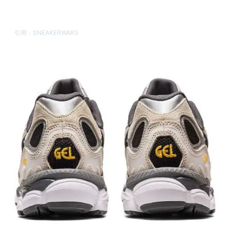
引用：
SNEAKERWARS