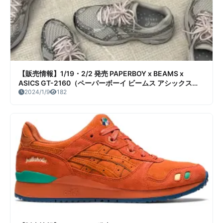
【販売情報】1/19・2/2 発売 PAPERBOY x BEAMS x
ASICS GT-2160（ペーパーボーイ ビームス アシックス
GT-2160）販売/定価/販売店舗まとめ
2024/1/9
182