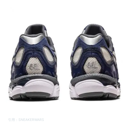
引用：
SNEAKERWARS