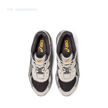
引用：
SNEAKERWARS