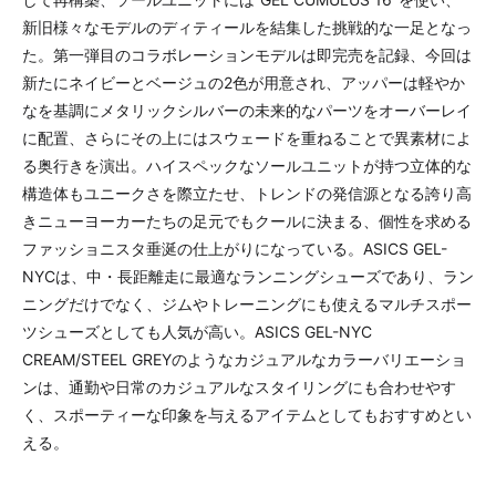
新旧様々なモデルのディティールを結集した挑戦的な一足となっ
た。第一弾目のコラボレーションモデルは即完売を記録、今回は
新たにネイビーとベージュの2色が用意され、アッパーは軽やか
なを基調にメタリックシルバーの未来的なパーツをオーバーレイ
に配置、さらにその上にはスウェードを重ねることで異素材によ
る奥行きを演出。ハイスペックなソールユニットが持つ立体的な
構造体もユニークさを際立たせ、トレンドの発信源となる誇り高
きニューヨーカーたちの足元でもクールに決まる、個性を求める
ファッショニスタ垂涎の仕上がりになっている。ASICS GEL-
NYCは、中・長距離走に最適なランニングシューズであり、ラン
ニングだけでなく、ジムやトレーニングにも使えるマルチスポー
ツシューズとしても人気が高い。ASICS GEL-NYC
CREAM/STEEL GREYのようなカジュアルなカラーバリエーショ
ンは、通勤や日常のカジュアルなスタイリングにも合わせやす
く、スポーティーな印象を与えるアイテムとしてもおすすめとい
える。