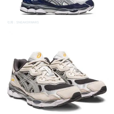
引用：
SNEAKERWARS