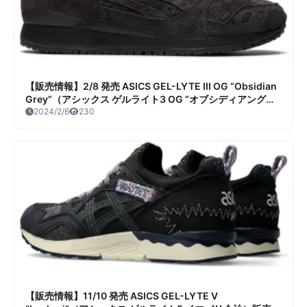
【販売情報】2/8 発売 ASICS GEL-LYTE III OG “Obsidian
Grey”（アシックス ゲルライト3 OG “オブシディアングレ
ー”）販売/定価/販売店舗まとめ
2024/2/6
230
【販売情報】11/10 発売 ASICS GEL-LYTE V