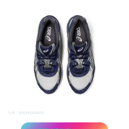
引用：
SNEAKERWARS