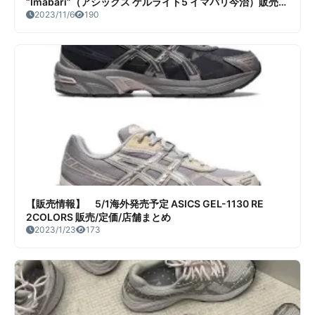
“Imabari”（アシックス ゲルライト5 イマバリ今治）販売/
定価/販売店舗まとめ
2023/11/6
190
【販売情報】 5/1海外発売予定 ASICS GEL-1130 RE
2COLORS 販売/定価/店舗まとめ
2023/1/23
173