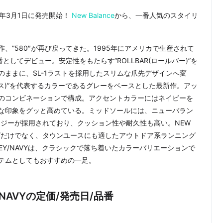
2023年3月1日に発売開始！
New Balance
から、一番人気のスタイリ
、”580″が再び戻ってきた。1995年にアメリカで生産されて
としてデビュー。安定性をもたらす”ROLLBAR(ロールバー)”を
ままに、SL-1ラストを採用したスリムな爪先デザインへ変
バランス)”を代表するカラーであるグレーをベースとした最新作。アッ
のコンビネーションで構成。アクセントカラーにはネイビーを
な印象をグッと高めている。ミッドソールには、ニューバラン
ロジーが採用されており、クッション性や耐久性も高い。NEW
ニングだけでなく、タウンユースにも適したアウトドア系ランニング
REY/NAVYは、クラシックで落ち着いたカラーバリエーションで
テムとしてもおすすめの一足。
EY/NAVYの定価/発売日/品番