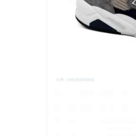
引用：
SNEAKERWARS