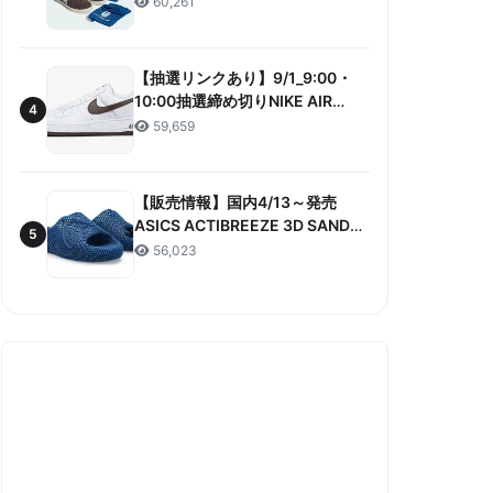
60,261
ANNIVERSARY”販売/定価/販売店
舗まとめ
【抽選リンクあり】9/1_9:00・
10:00抽選締め切りNIKE AIR
4
FORCE 1 LOW RETRO COLOR
59,659
OF THE MONTH 抽選/価格/情報
まとめ
【販売情報】国内4/13～発売
ASICS ACTIBREEZE 3D SANDAL
5
“MAKO BLUE” 販売/定価/店舗ま
56,023
とめ