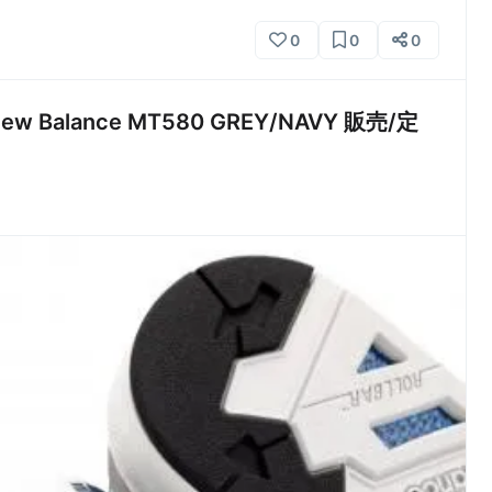
0
0
0
Balance MT580 GREY/NAVY 販売/定