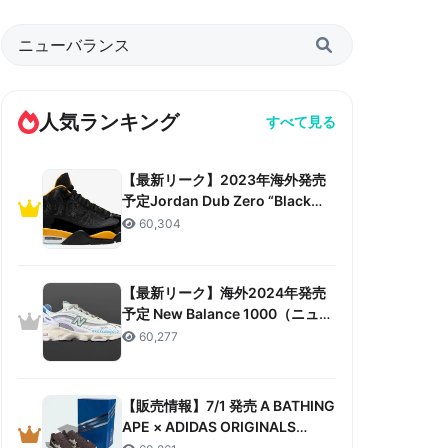
人気ランキング
すべて見る
【最新リーク】2023年海外発売
予定Jordan Dub Zero “Black
Taxi”リーク情報まとめ
60,304
【最新リーク】海外2024年発売
予定 New Balance 1000（ニュー
バランス 1000）リーク情報まと
60,277
め
【販売情報】7/1 発売 A BATHING
APE × ADIDAS ORIGINALS
CAMPUS 80S “30TH