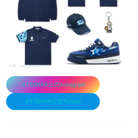
引用：
nikeremelab
KTSSNKR公式Instagram
KTSSNKR公式Twitter