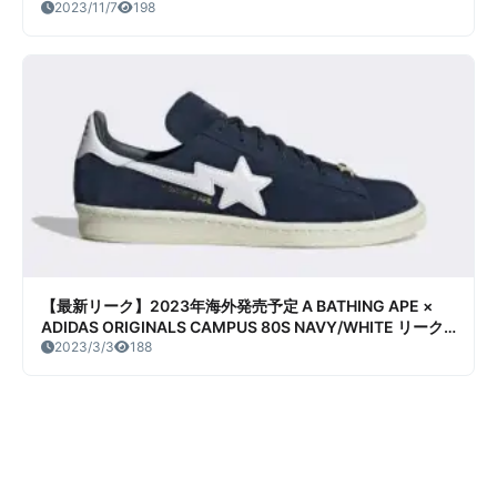
エイプ × アディダス オリジナルス スタンスミス クラウド
2023/11/7
198
ホワイト） 販売/定価/店舗まとめ
【最新リーク】2023年海外発売予定 A BATHING APE ×
ADIDAS ORIGINALS CAMPUS 80S NAVY/WHITE リーク
情報まとめ
2023/3/3
188