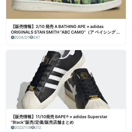
【販売情報】2/10 発売 A BATHING APE × adidas
ORIGINALS STAN SMITH “ABC CAMO”（ア ベイシング エ
イプ × アディダス オリジナルス スタンスミス “ABC カ
2024/2/1
247
モ”） 販売/定価/販売店舗まとめ
【販売情報】11/10発売 BAPE® × adidas Superstar
“Black”販売/定価/販売店舗まとめ
2022/11/8
212