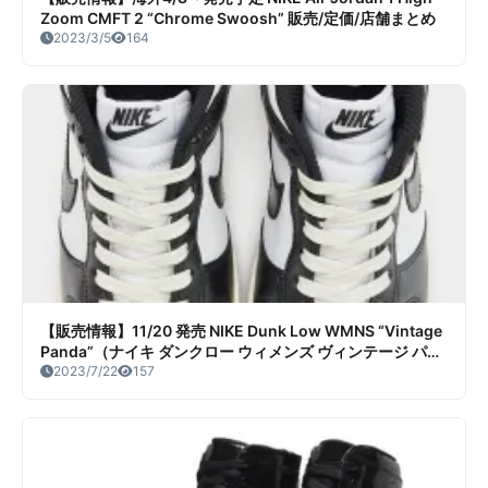
Zoom CMFT 2 “Chrome Swoosh” 販売/定価/店舗まとめ
2023/3/5
164
【販売情報】11/20 発売 NIKE Dunk Low WMNS “Vintage
Panda”（ナイキ ダンクロー ウィメンズ ヴィンテージ パン
ダ）販売/定価/販売店舗まとめ
2023/7/22
157