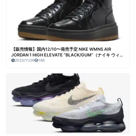
【販売情報】国内12/10〜発売予定 NIKE WMNS AIR
JORDAN 1 HIGH ELEVATE “BLACK/GUM”（ナイキ ウィメ
ンズ エア ジョーダン 1 ハイ エレベート ブラック/ガム） 販
2023/11/26
166
売/定価/店舗まとめ