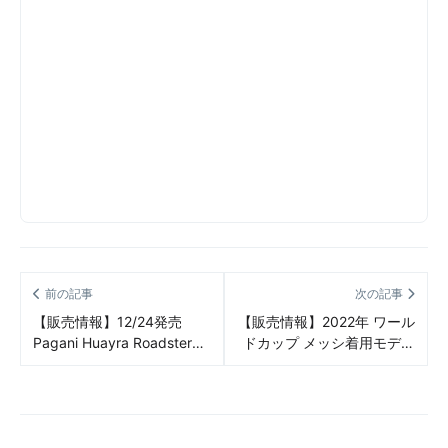
前の記事
次の記事
【販売情報】12/24発売
【販売情報】2022年 ワール
Pagani Huayra Roadster
ドカップ メッシ着用モデル
BC × A BATHING APE 販売/
adidas X Speedportal
定価/販売店舗まとめ
Leyenda.1 FG 販売/定価/販
売店舗まとめ