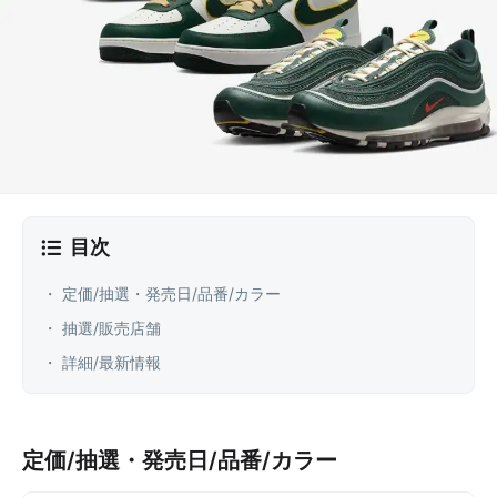
目次
・ 定価/抽選・発売日/品番/カラー
・ 抽選/販売店舗
・ 詳細/最新情報
定価/抽選・発売日/品番/カラー