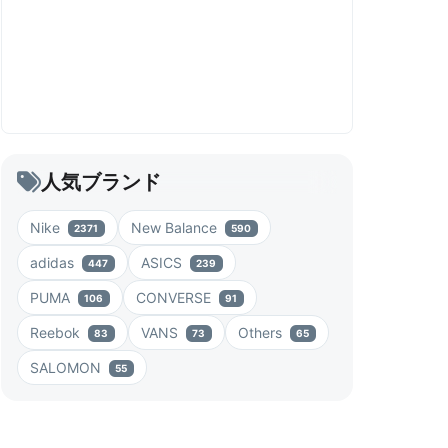
人気ブランド
Nike
New Balance
2371
590
adidas
ASICS
447
239
PUMA
CONVERSE
106
91
Reebok
VANS
Others
83
73
65
SALOMON
55