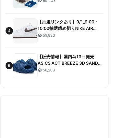
60,438
ANNIVERSARY”販売/定価/販売店
舗まとめ
【抽選リンクあり】9/1_9:00・
10:00抽選締め切りNIKE AIR
4
FORCE 1 LOW RETRO COLOR
59,833
OF THE MONTH 抽選/価格/情報
まとめ
【販売情報】国内4/13～発売
ASICS ACTIBREEZE 3D SANDAL
5
“MAKO BLUE” 販売/定価/店舗ま
56,203
とめ