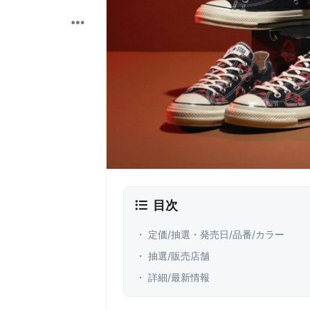
目次
・ 定価/抽選・発売日/品番/カラー
・ 抽選/販売店舗
・ 詳細/最新情報