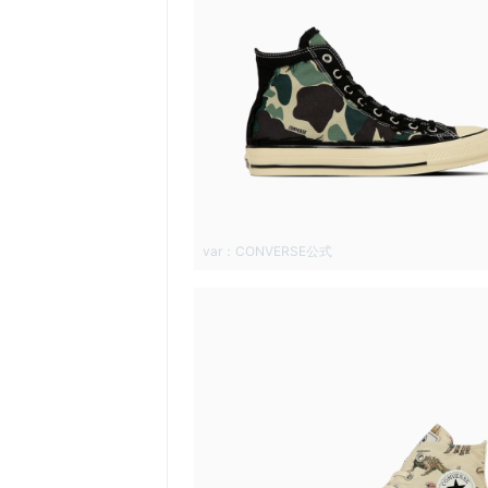
var：CONVERSE公式