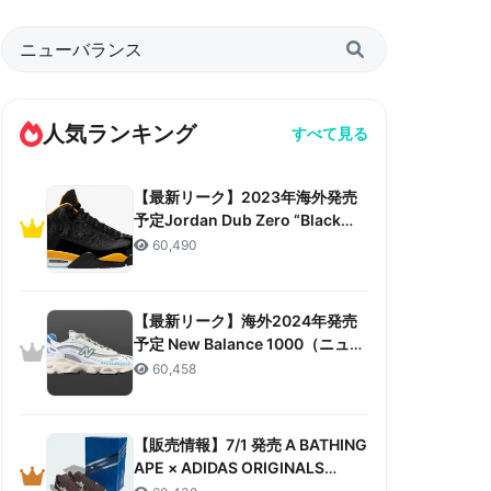
人気ランキング
すべて見る
【最新リーク】2023年海外発売
予定Jordan Dub Zero “Black
Taxi”リーク情報まとめ
60,490
【最新リーク】海外2024年発売
予定 New Balance 1000（ニュー
バランス 1000）リーク情報まと
60,458
め
【販売情報】7/1 発売 A BATHING
APE × ADIDAS ORIGINALS
CAMPUS 80S “30TH