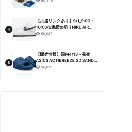
60,249
ANNIVERSARY”販売/定価/販売店
舗まとめ
【抽選リンクあり】9/1_9:00・
10:00抽選締め切りNIKE AIR
4
FORCE 1 LOW RETRO COLOR
59,647
OF THE MONTH 抽選/価格/情報
まとめ
【販売情報】国内4/13～発売
ASICS ACTIBREEZE 3D SANDAL
5
“MAKO BLUE” 販売/定価/店舗ま
56,012
とめ