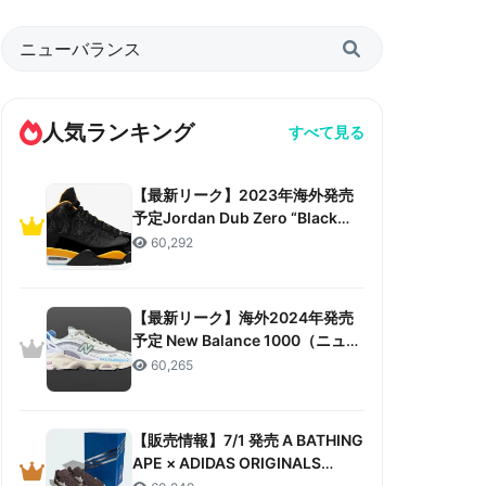
人気ランキング
すべて見る
【最新リーク】2023年海外発売
予定Jordan Dub Zero “Black
Taxi”リーク情報まとめ
60,292
【最新リーク】海外2024年発売
予定 New Balance 1000（ニュー
バランス 1000）リーク情報まと
60,265
め
【販売情報】7/1 発売 A BATHING
APE × ADIDAS ORIGINALS
CAMPUS 80S “30TH