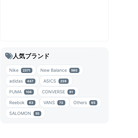
人気ブランド
Nike
New Balance
2371
590
adidas
ASICS
447
239
PUMA
CONVERSE
106
91
Reebok
VANS
Others
83
73
65
SALOMON
55