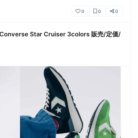
0
0
0
rse Star Cruiser 3colors 販売/定価/