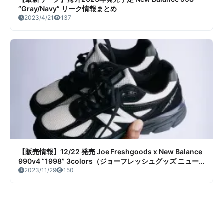
“Gray/Navy” リーク情報まとめ
2023/4/21
137
【販売情報】12/22 発売 Joe Freshgoods x New Balance
990v4 “1998” 3colors（ジョーフレッシュグッズ ニュー
バランス 990v4 1998）販売/定価/販売店舗まとめ
2023/11/29
150