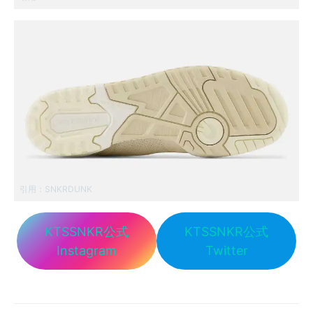
引用：
SNKRDUNK
KTSSNKR公式
KTSSNKR公式
Instagram
Twitter