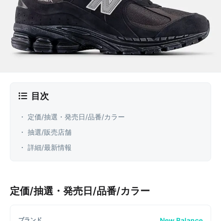
目次
・ 定価/抽選・発売日/品番/カラー
・ 抽選/販売店舗
・ 詳細/最新情報
定価/抽選・発売日/品番/カラー
New Balance
ブランド