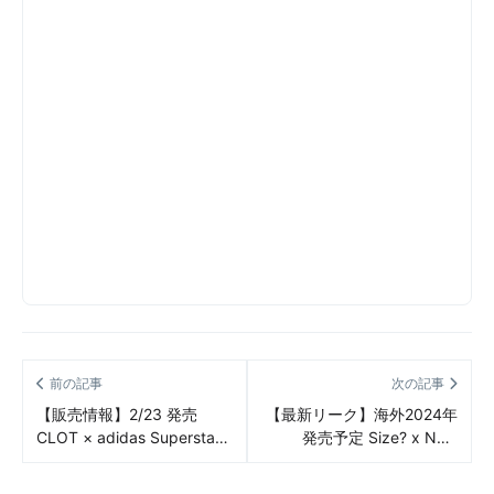
前の記事
次の記事
【販売情報】2/23 発売
【最新リーク】海外2024年
CLOT × adidas Superstar
発売予定 Size? x New
by Edison Chen
Balance 860v2
“White/Black”（クロット ア
“Bacon”（サイズ ニューバ