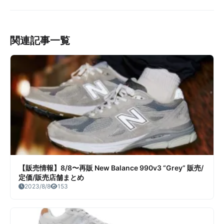
ディダス スーパースター エ
ランス 860v2 “ベーコン”）
ディソンチェン “ホワイト/
リーク情報まとめ
ブラック”）販売/定価/販売
店舗まとめ
関連記事一覧
【販売情報】8/8〜再販 New Balance 990v3 “Grey” 販売/
定価/販売店舗まとめ
2023/8/8
153