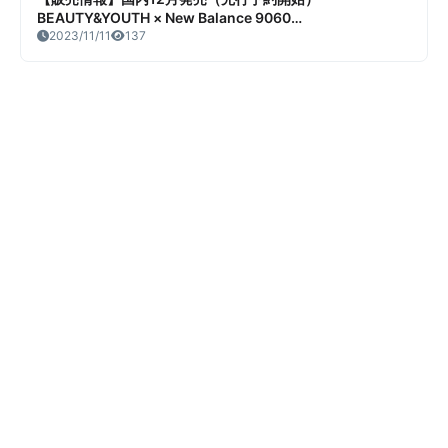
BEAUTY&YOUTH × New Balance 9060
“Black/Beige”（ビューティ＆ユース × ニューバランス
2023/11/11
137
9060 “ブラック/ベージュ”） 販売/定価/店舗まとめ