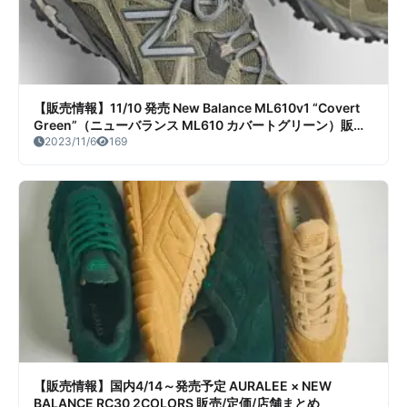
【販売情報】11/10 発売 New Balance ML610v1 “Covert
Green”（ニューバランス ML610 カバートグリーン）販売/
定価/販売店舗まとめ
2023/11/6
169
【販売情報】国内4/14～発売予定 AURALEE × NEW
BALANCE RC30 2COLORS 販売/定価/店舗まとめ