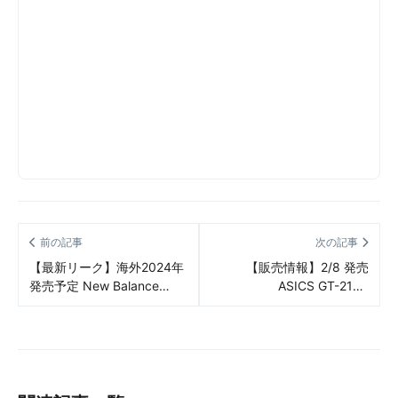
前の記事
次の記事
【最新リーク】海外2024年
【販売情報】2/8 発売
発売予定 New Balance
ASICS GT-2160
U990v4 NB4 “Green”
“Black/Seal Grey”（アシッ
Made in USA（ニューバラ
クス GT-2160 “ブラック/シ
ンス U990v4 NB4 “グリー
ールグレー”）販売/定価/販
ン” メイドインUSA）リーク
売店舗まとめ
情報まとめ