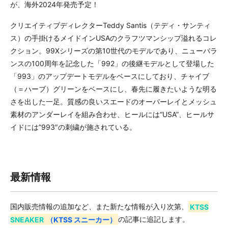
が、海外2024年発売予定！
クリエイティブディレクターTeddy Santis（テディ・サンティ
ス）の手掛けるメイドインUSAのクラフツマンシップ溢れるコレ
クション。99Xシリーズの第10世代のモデルであり、ニューバラ
ンスの100周年を記念した「992」の後継モデルとして登場した
「993」のアップデートモデルをベースにしており、チャイブ
（＝ハーブ）グリーンをベースにし、春先に履きたいような明る
さを出した一足。質感の良いスエードのオーバーレイとメッシュ
素材のアンダーレイを組み合わせ、ヒールには“USA”、ヒールサ
イドには”993″の刺繍が施されている。
最新情報
国内販売情報の追加など、また新たな情報が入り次第、
KTSS
SNEAKER
（KTSS スニーカー）
の記事に追記します。