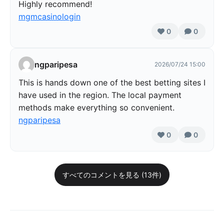
Highly recommend!
mgmcasinologin
0
0
ngparipesa
2026/07/24 15:00
This is hands down one of the best betting sites I
have used in the region. The local payment
methods make everything so convenient.
ngparipesa
0
0
すべてのコメントを見る (13件)