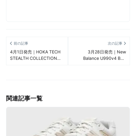
前の記事
次の記事
4月1日発売｜HOKA TECH
3月28日発売｜New
STEALTH COLLECTION
Balance U990v4 BB4
“HOKA BONDI 8 TS/HOKA
“Arctic Grey/Black” Made in
CLIFTON 9 GTX TS” （ホ
USA（ニューバランス
カ テック ストレス コレク
U990v4 BB4 “アークティッ
ション）販売/定価/店舗情報
クグレー/ブラック” メイド
まとめ
インUSA）販売/定価/店舗情
報まとめ
関連記事一覧