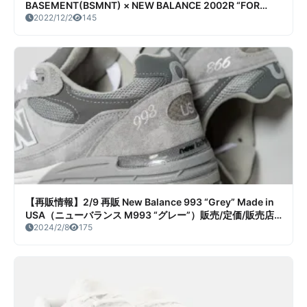
BASEMENT(BSMNT) × NEW BALANCE 2002R “FOR
LOCALS” 2COLORSリーク情報まとめ
2022/12/2
145
【再販情報】2/9 再販 New Balance 993 “Grey” Made in
USA（ニューバランス M993 “グレー”）販売/定価/販売店
舗まとめ
2024/2/8
175