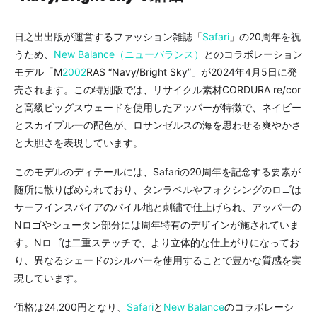
日之出出版が運営するファッション雑誌「
Safari
」の20周年を祝
うため、
New Balance（ニューバランス）
とのコラボレーション
モデル「M
2002
RAS “Navy/Bright Sky”」が2024年4月5日に発
売されます。この特別版では、リサイクル素材CORDURA re/cor
と高級ピッグスウェードを使用したアッパーが特徴で、ネイビー
とスカイブルーの配色が、ロサンゼルスの海を思わせる爽やかさ
と大胆さを表現しています。
このモデルのディテールには、Safariの20周年を記念する要素が
随所に散りばめられており、タンラベルやフォクシングのロゴは
サーフインスパイアのパイル地と刺繍で仕上げられ、アッパーの
Nロゴやシュータン部分には周年特有のデザインが施されていま
す。Nロゴは二重ステッチで、より立体的な仕上がりになってお
り、異なるシェードのシルバーを使用することで豊かな質感を実
現しています。
価格は24,200円となり、
Safari
と
New Balance
のコラボレーシ