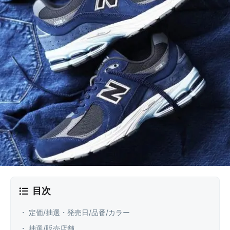
目次
・ 定価/抽選・発売日/品番/カラー
・ 抽選/販売店舗