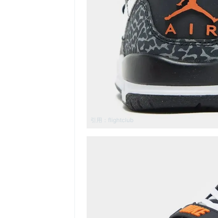
引用：
flightclub