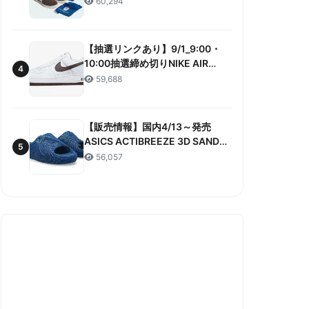
60,294
ANNIVERSARY”販売/定価/販売店
舗まとめ
【抽選リンクあり】9/1_9:00・
10:00抽選締め切りNIKE AIR
4
FORCE 1 LOW RETRO COLOR
59,688
OF THE MONTH 抽選/価格/情報
まとめ
【販売情報】国内4/13～発売
ASICS ACTIBREEZE 3D SANDAL
5
“MAKO BLUE” 販売/定価/店舗ま
56,057
とめ