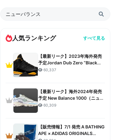
人気ランキング
すべて見る
【最新リーク】2023年海外発売
予定Jordan Dub Zero “Black
Taxi”リーク情報まとめ
60,337
【最新リーク】海外2024年発売
予定 New Balance 1000（ニュー
バランス 1000）リーク情報まと
60,309
め
【販売情報】7/1 発売 A BATHING
APE × ADIDAS ORIGINALS
CAMPUS 80S “30TH