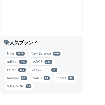
人気ブランド
Nike
New Balance
2371
590
adidas
ASICS
447
239
PUMA
CONVERSE
106
91
Reebok
VANS
Others
83
73
65
SALOMON
55