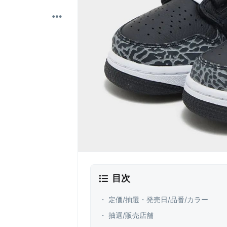
目次
・ 定価/抽選・発売日/品番/カラー
・ 抽選/販売店舗