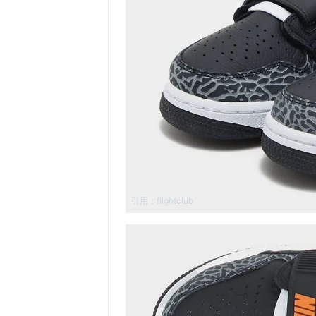
引用：
flightclub