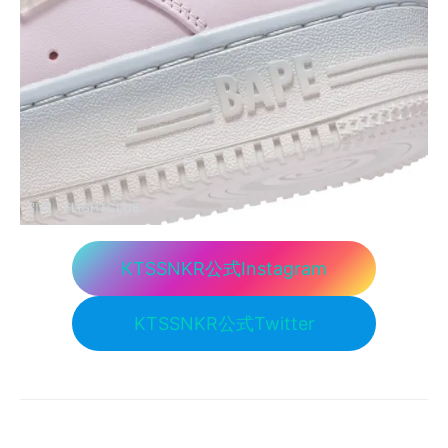
引用：
FLIGHTCLUB
KTSSNKR公式Instagram
KTSSNKR公式Twitter