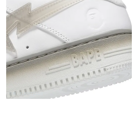
引用：
FLIGHTCLUB