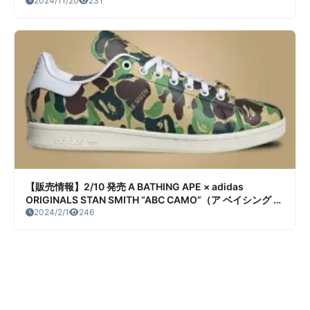
をチェック
2024/11/20
231
【販売情報】2/10 発売 A BATHING APE × adidas
ORIGINALS STAN SMITH “ABC CAMO”（ア ベイシング エ
イプ × アディダス オリジナルス スタンスミス “ABC カ
2024/2/1
246
モ”） 販売/定価/販売店舗まとめ