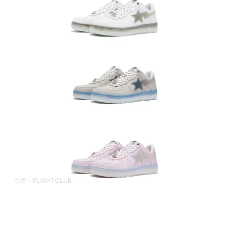
引用：
FLIGHTCLUB