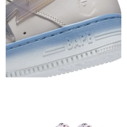
引用：
FLIGHTCLUB