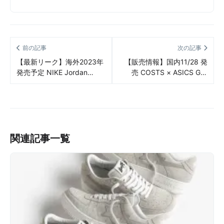
前の記事
次の記事
【最新リーク】海外2023年
【販売情報】国内11/28 発
発売予定 NIKE Jordan
売 COSTS × ASICS GT-
Legacy 312 Low “Fear”（ナ
2160 “SHAO JI”（コスツ ア
イキ ジョーダン レガシー
シックス GT-2160 “筲箕”）
312 ロー フィアー）リーク
販売/定価/店舗まとめ
情報まとめ
関連記事一覧