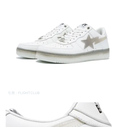
引用：
FLIGHTCLUB