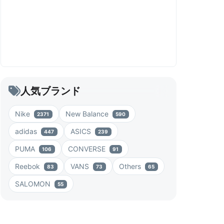
人気ブランド
Nike
New Balance
2371
590
adidas
ASICS
447
239
PUMA
CONVERSE
106
91
Reebok
VANS
Others
83
73
65
SALOMON
55