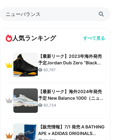
人気ランキング
すべて見る
【最新リーク】2023年海外発売
予定Jordan Dub Zero “Black
Taxi”リーク情報まとめ
60,767
【最新リーク】海外2024年発売
予定 New Balance 1000（ニュー
バランス 1000）リーク情報まと
60,734
め
【販売情報】7/1 発売 A BATHING
APE × ADIDAS ORIGINALS
CAMPUS 80S “30TH