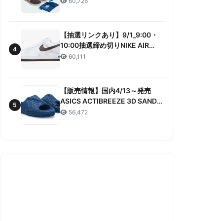
60,726
ANNIVERSARY”販売/定価/販売店
舗まとめ
【抽選リンクあり】9/1_9:00・
10:00抽選締め切りNIKE AIR
4
FORCE 1 LOW RETRO COLOR
60,111
OF THE MONTH 抽選/価格/情報
まとめ
【販売情報】国内4/13～発売
ASICS ACTIBREEZE 3D SANDAL
5
“MAKO BLUE” 販売/定価/店舗ま
56,472
とめ