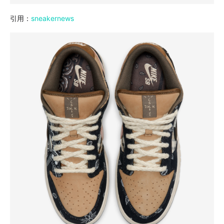
引用：
sneakernews