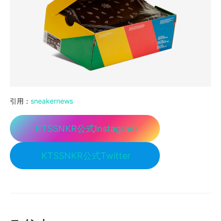
引用：
sneakernews
KTSSNKR公式Instagram
KTSSNKR公式Twitter