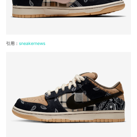
引用：
sneakernews