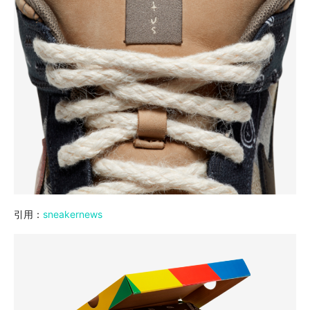
引用：
sneakernews