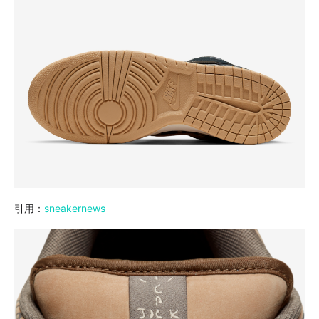
引用：
sneakernews