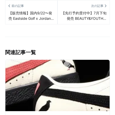
前の記事
次の記事
【販売情報】国内9/22〜発
【先行予約受付中】7月下旬
売 Eastside Golf x Jordan
発売 BEAUTY&YOUTH ×
ADG 4 販売/定価/店舗まと
New Balance 550 “Sea
め
Salt/Green” 販売/定価/販売
店舗まとめ
関連記事一覧