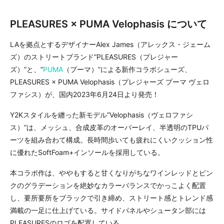
PLEASURES × PUMA Velophasis について
LAを拠点とするデザイナーAlex James（アレックス・ジェーム
ズ）のストリートブランド”PLEASURES（プレジャー
ズ）”と、”
PUMA
（プーマ）”による新作コラボシューズ、
PLEASURES × PUMA Velophasis（プレジャーズ プーマ ヴェロ
ファシス）が、国内2023年6月24日より発売！
Y2Kスタイルを纏った新モデル”Velophasis（ヴェロファシ
ス）”は、メッシュ、合成皮革のオーバーレイ、半透明のTPUパ
ーツを組み合わて構成。長時間歩いても疲れにくいクッション性
に優れたSoftFoam+インソールを採用している。
本コラボ作は、ややもすると甘くなりがちなワインレッドとピン
クのグラデーションを絶妙なカラーバランスでかっこよく配置
し、要所要所をブラックで引き締め、ストリート感とトレンド感
満載の一足に仕上げている。サイドパネルやシュータン部には
PLEASURESのロゴを配置している。