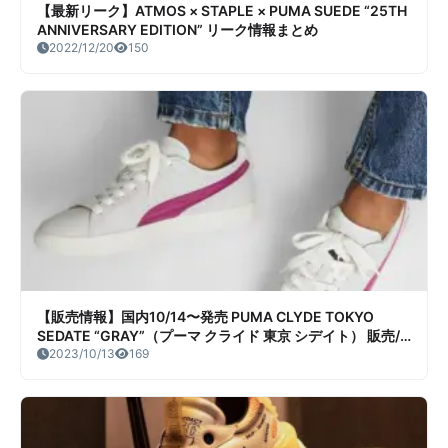
【最新リーク】ATMOS × STAPLE × PUMA SUEDE “25TH
ANNIVERSARY EDITION” リーク情報まとめ
2022/12/20
150
【販売情報】国内10/14〜発売 PUMA CLYDE TOKYO
SEDATE “GRAY”（プーマ クライド 東京 シデイト） 販売/
定価/店舗まとめ
2023/10/13
169