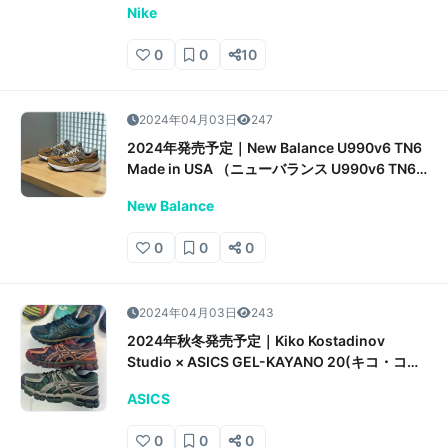
Nike
0
0
10
2024年04月03日
247
2024年発売予定｜New Balance U990v6 TN6
Made in USA （ニューバランス U990v6 TN6
メイドインUSA）販売/定価/店舗情報
New Balance
0
0
0
2024年04月03日
243
2024年秋冬発売予定｜Kiko Kostadinov
Studio × ASICS GEL-KAYANO 20(キコ・コス
タディノフ スタジオ × アシックス ゲルカヤノ
ASICS
20）販売/定価/店舗情報まとめ
0
0
0