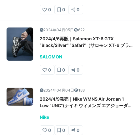
0
0
0
2024年04月05日
622
2024/4/6再販｜Salomon XT-6 GTX
“Black/Silver” “Safari”（サロモン XT-6 ブラッ
ク/シルバー サファリ）販売/定価/店舗情報
SALOMON
0
0
0
2024年04月04日
188
2024/4/9発売｜Nike WMNS Air Jordan 1
Low “UNC”(ナイキ ウィメンズ エアジョーダン
1 ロー “UNC”)販売/定価/店舗情報
Nike
0
0
0