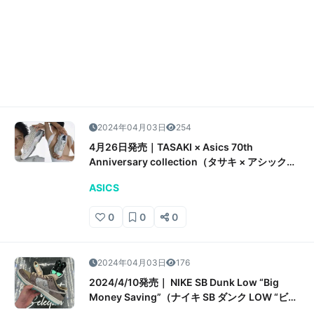
2024年04月03日
254
4月26日発売｜TASAKI × Asics 70th
Anniversary collection（タサキ × アシックス
70th アニバーサリー コレクション）抽選/販売/
ASICS
定価情報
0
0
0
2024年04月03日
176
2024/4/10発売｜ NIKE SB Dunk Low “Big
Money Saving”（ナイキ SB ダンク LOW “ビッ
グ マネー セービング”） 抽選/販売/定価情報