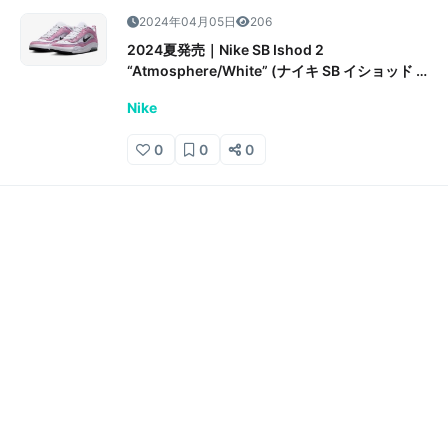
2024年04月05日
206
2024夏発売｜Nike SB Ishod 2
“Atmosphere/White” (ナイキ SB イショッド 2
“アトモスフィア/ホワイト”) 販売/定価/店舗情
Nike
報
0
0
0