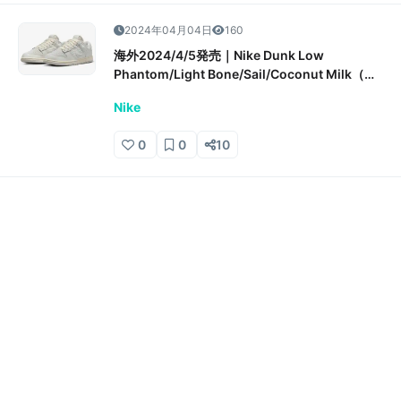
2024年04月04日
160
海外2024/4/5発売｜Nike Dunk Low
Phantom/Light Bone/Sail/Coconut Milk（ナ
イキ ダンク ロー ファントム/ライトボーン/セイ
Nike
ル/ココナッツミルク）抽選/販売/定価情報
0
0
10