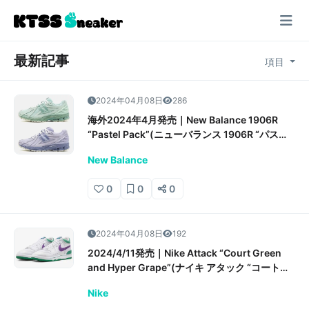
最新記事
項目
2024年04月08日
286
海外2024年4月発売｜New Balance 1906R
“Pastel Pack”(ニューバランス 1906R “パステ
ルパック”)販売/定価/店舗情報
New Balance
0
0
0
2024年04月08日
192
2024/4/11発売｜Nike Attack “Court Green
and Hyper Grape”(ナイキ アタック “コートグ
リーン アンド ハイパーグレープ”)販売/定価/店
Nike
舗情報