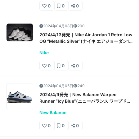
0
0
0
2024年04月08日
200
2024/4/13発売｜Nike Air Jordan 1 Retro Low
OG “Metallic Silver”(ナイキ エアジョーダン1
レトロ ロー OG “メタリックシルバー”)販売/定
Nike
価/店舗情報
0
0
0
2024年04月05日
249
2024/4/9発売｜New Balance Warped
Runner “Icy Blue”(ニューバランス ワープドラ
ンナー “アイシーブルー”)販売/定価/店舗情報
New Balance
0
0
0