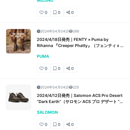
MIZUNO
価情報
0
0
0
2024年04月04日
269
2024/4/18日発売｜FENTY × Puma by
Rihanna 『Creeper Phatty』（フェンティ x プ
ーマ バイ リアーナ 『クリーパーファティ
PUMA
ー』）抽選/販売/定価情報
0
0
0
2024年04月04日
225
2024/4/12日発売｜Salomon ACS Pro Desert
“Dark Earth”（サロモン ACS プロ デザート “ダ
ークアース”）抽選/販売/定価情報
SALOMON
0
0
0