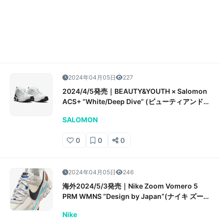
2024年04月05日
227
2024/4/5発売｜BEAUTY&YOUTH × Salomon
ACS+ “White/Deep Dive” (ビューティアンドユ
ース サロモン) 販売/定価/店舗情報
SALOMON
0
0
0
2024年04月05日
246
海外2024/5/3発売｜Nike Zoom Vomero 5
PRM WMNS “Design by Japan”(ナイキ ズーム
ボメロ5 PRM ウィメンズ “デザイン バイ ジャパ
Nike
ン”)販売/定価/店舗情報