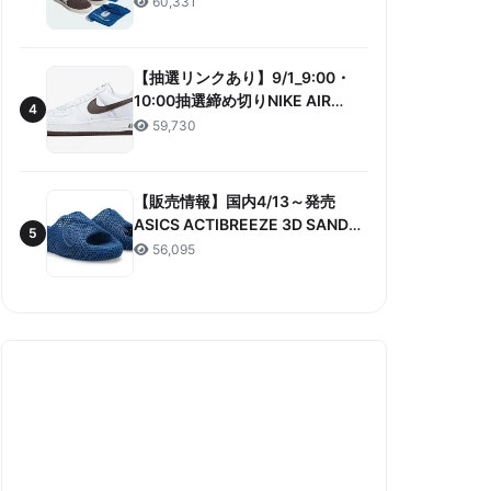
60,331
ANNIVERSARY”販売/定価/販売店
舗まとめ
【抽選リンクあり】9/1_9:00・
10:00抽選締め切りNIKE AIR
4
FORCE 1 LOW RETRO COLOR
59,730
OF THE MONTH 抽選/価格/情報
まとめ
【販売情報】国内4/13～発売
ASICS ACTIBREEZE 3D SANDAL
5
“MAKO BLUE” 販売/定価/店舗ま
56,095
とめ