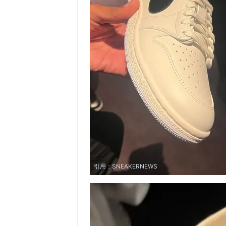
引用：
SNEAKERNEWS