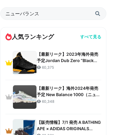
人気ランキング
すべて見る
【最新リーク】2023年海外発売
予定Jordan Dub Zero “Black
Taxi”リーク情報まとめ
60,375
【最新リーク】海外2024年発売
予定 New Balance 1000（ニュー
バランス 1000）リーク情報まと
60,348
め
【販売情報】7/1 発売 A BATHING
APE × ADIDAS ORIGINALS
CAMPUS 80S “30TH