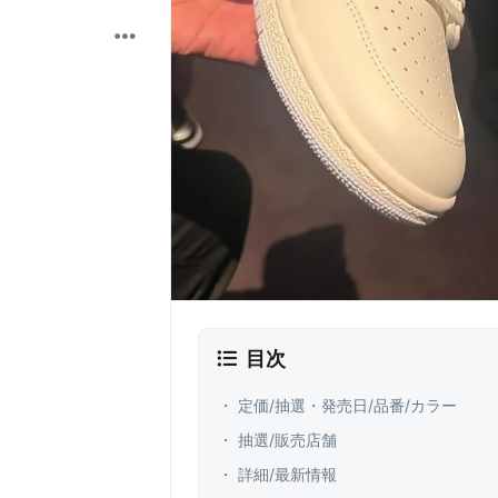
目次
・ 定価/抽選・発売日/品番/カラー
・ 抽選/販売店舗
・ 詳細/最新情報