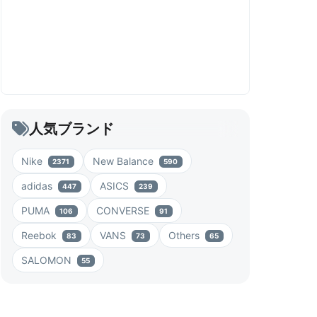
人気ブランド
Nike
New Balance
2371
590
adidas
ASICS
447
239
PUMA
CONVERSE
106
91
Reebok
VANS
Others
83
73
65
SALOMON
55